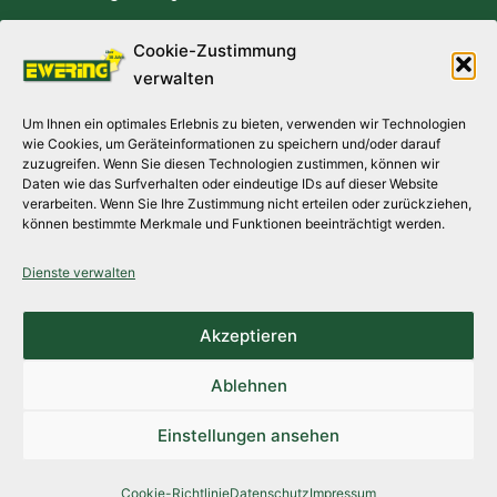
Cookie-Zustimmung
EINSATZGEBIETE
verwalten
Asbestsanierung Berlin, Asbestsanierung Potsdam,
Um Ihnen ein optimales Erlebnis zu bieten, verwenden wir Technologien
Asbestsanierung Altlandsberg, Asbestsanierung Teltow,
wie Cookies, um Geräteinformationen zu speichern und/oder darauf
Asbestsanierung Zeuthen, Asbestsanierung Hoppegarten,
zuzugreifen. Wenn Sie diesen Technologien zustimmen, können wir
Daten wie das Surfverhalten oder eindeutige IDs auf dieser Website
Asbestsanierung Panketal, Asbestsanierung Brandenburg,
verarbeiten. Wenn Sie Ihre Zustimmung nicht erteilen oder zurückziehen,
Asbestsanierung Münster, Asbestsanierung Bocholt,
können bestimmte Merkmale und Funktionen beeinträchtigt werden.
Asbestsanierung Iserlohn, Asbestsanierung Essen,
Asbestsanierung Reken, Asbestsanierung Duisburg,
Dienste verwalten
Asbestsanierung Mönchengladbach, Asbestasanierung
Düsseldorf, Asbestsanierung Leverkusen, Asbestsanierung
Akzeptieren
Gummersbach, Asbestsanierung Köln, Asbestsanierung
Wuppertal, Asbestsanierung Bonn, Asbestsanierung Dortmund
Ablehnen
Einstellungen ansehen
©
Ewering
2022 | Alle Rechte vorbehalten.
Rechtliches
Cookie-Richtlinie
Datenschutz
Impressum